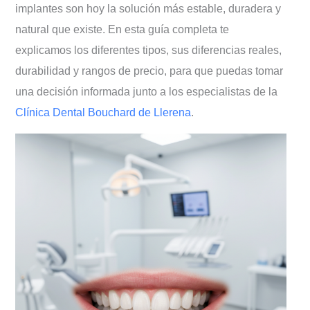
¿Puedo ponerme implantes?
implantes son hoy la solución más estable, duradera y
Requisitos para el éxito del
natural que existe. En esta guía completa te
tratamiento
explicamos los diferentes tipos, sus diferencias reales,
Preguntas frecuentes sobre prótesis
durabilidad y rangos de precio, para que puedas tomar
sobre implantes en Llerena
una decisión informada junto a los especialistas de la
Recupera tu sonrisa en la Clínica Dental
Clínica Dental Bouchard de Llerena
.
Bouchard de Llerena