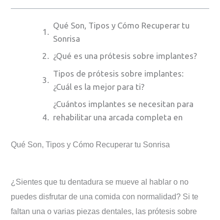
Qué Son, Tipos y Cómo Recuperar tu
Sonrisa
¿Qué es una prótesis sobre implantes?
Tipos de prótesis sobre implantes:
¿Cuál es la mejor para ti?
¿Cuántos implantes se necesitan para
rehabilitar una arcada completa en
Llerena?
Qué Son, Tipos y Cómo Recuperar tu Sonrisa
El proceso paso a paso: sin sorpresas
ni dolor
Ventajas de la prótesis sobre
¿Sientes que tu dentadura se mueve al hablar o no
implantes frente a la dentadura
puedes disfrutar de una comida con normalidad? Si te
convencional
faltan una o varias piezas dentales, las prótesis sobre