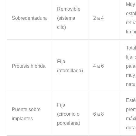
Muy
Removible
esta
Sobredentadura
(sistema
2 a 4
reti
clic)
limp
Tota
fija,
Fija
Prótesis híbrida
4 a 6
pala
(atornillada)
muy
natu
Esté
Fija
Puente sobre
pre
(circonio o
6 a 8
implantes
máx
porcelana)
dura