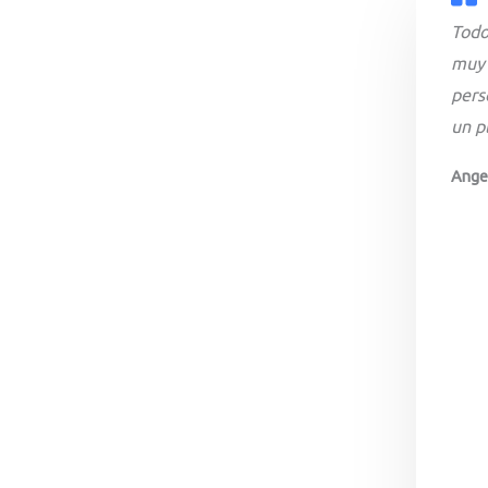
Todo
muy 
pers
un pl
Ange