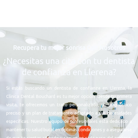
Recupera tu mejor sonrisa Con Nosotros
¿Necesitas una cita con tu dentista
de confianza en Llerena?
Si estás buscando un dentista de confianza en Llerena, la
Clínica Dental Bouchard es tu mejor opción. Desde tu primera
visita, te ofrecemos un trato personalizado, un diagnóstico
preciso y un plan de tratamiento adaptado a tus necesidades
específicas. Nuestro equipo de profesionales está dedicado a
mantener tu salud bucal en óptimas condiciones y a asegurarse
de que te sientas cómodo y seguro en cada paso del proceso.