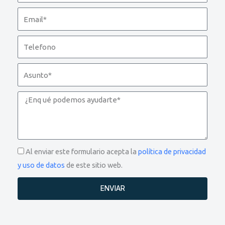
m
E
b
m
r
a
T
e
i
e
l
l
A
e
s
f
u
M
o
n
e
n
t
n
o
o
s
A
Al enviar este formulario acepta la
política de privacidad
a
c
y uso de datos
de este sitio web.
j
e
e
ENVIAR
p
t
a