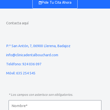
Pide Tu Cita Ahora
Contacta aquí
P.º San Antón, 7, 06900 Llerena, Badajoz
info@clinicadentalbouchard.com
Teléfono: 924 036 097
Móvil: 635 254 545
* Los campos con asterisco son obligatorios.
N
o