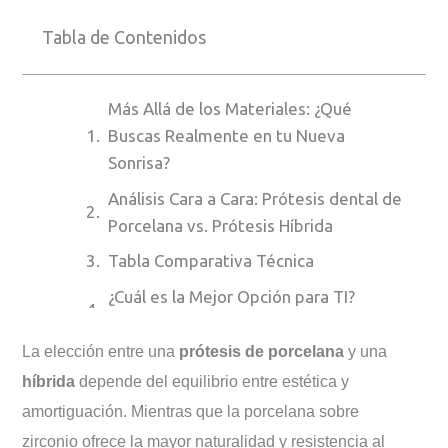
Tabla de Contenidos
Más Allá de los Materiales: ¿Qué
Buscas Realmente en tu Nueva
Sonrisa?
Análisis Cara a Cara: Prótesis dental de
Porcelana vs. Prótesis Híbrida
Tabla Comparativa Técnica
¿Cuál es la Mejor Opción para TI?
Dejando Atrás el Miedo y las Dudas
La elección entre una
prótesis de porcelana
y una
Preguntas Frecuentes que Nos Hacen
híbrida
depende del equilibrio entre estética y
Nuestros Pacientes
amortiguación. Mientras que la porcelana sobre
Tu Siguiente Paso Hacia la Sonrisa que
zirconio ofrece la mayor naturalidad y resistencia al