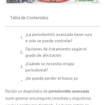
Tabla de Contenidos
¿La periodontitis avanzada tiene cura
o solo se puede controlar?
Opciones de tratamiento según el
grado de afectación
¿Cuándo se necesita cirugía
periodontal?
¿Se puede perder el hueso ya
recuperado con el tratamiento?
Recibir un diagnóstico de
periodontitis avanzada
¿Qué pronóstico tienen los dientes con
suele generar una pregunta inmediata y angustiosa:
periodontitis avanzada?