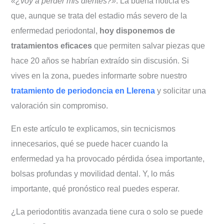
«¿voy a perder mis dientes?»
. La buena noticia es
Preguntas frecuentes sobre
que, aunque se trata del estadio más severo de la
periodontitis avanzada
enfermedad periodontal,
hoy disponemos de
tratamientos eficaces
que permiten salvar piezas que
hace 20 años se habrían extraído sin discusión. Si
vives en la zona, puedes informarte sobre nuestro
tratamiento de periodoncia en Llerena
y solicitar una
valoración sin compromiso.
En este artículo te explicamos, sin tecnicismos
innecesarios, qué se puede hacer cuando la
enfermedad ya ha provocado pérdida ósea importante,
bolsas profundas y movilidad dental. Y, lo más
importante, qué pronóstico real puedes esperar.
¿La periodontitis avanzada tiene cura o solo se puede