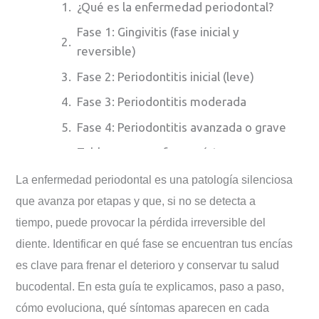
¿Qué es la enfermedad periodontal?
Fase 1: Gingivitis (fase inicial y
reversible)
Fase 2: Periodontitis inicial (leve)
Fase 3: Periodontitis moderada
Fase 4: Periodontitis avanzada o grave
Tabla resumen: fases, síntomas y
gravedad
La enfermedad periodontal es una patología silenciosa
¿Cómo se diagnostican las fases de la
que avanza por etapas y que, si no se detecta a
enfermedad periodontal?
tiempo, puede provocar la pérdida irreversible del
Factores que aceleran la progresión
diente. Identificar en qué fase se encuentran tus encías
entre fases
es clave para frenar el deterioro y conservar tu salud
¿En qué fase es imprescindible acudir
bucodental. En esta guía te explicamos, paso a paso,
al periodoncista?
cómo evoluciona, qué síntomas aparecen en cada