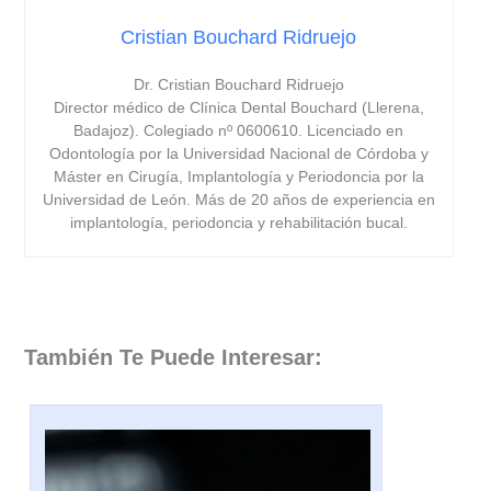
Cristian Bouchard Ridruejo
Dr. Cristian Bouchard Ridruejo
Director médico de Clínica Dental Bouchard (Llerena,
Badajoz). Colegiado nº 0600610. Licenciado en
Odontología por la Universidad Nacional de Córdoba y
Máster en Cirugía, Implantología y Periodoncia por la
Universidad de León. Más de 20 años de experiencia en
implantología, periodoncia y rehabilitación bucal.
También Te Puede Interesar: