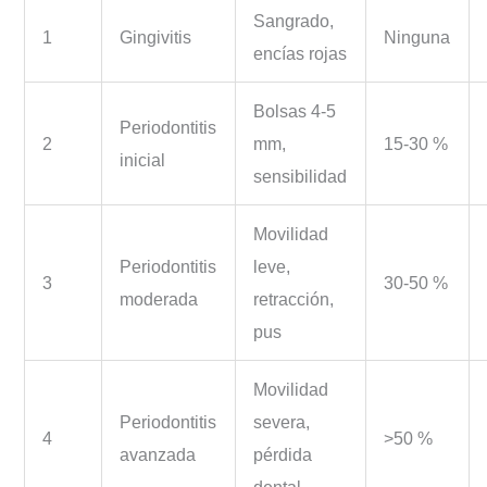
Sangrado,
1
Gingivitis
Ninguna
encías rojas
Bolsas 4-5
Periodontitis
2
mm,
15-30 %
inicial
sensibilidad
Movilidad
Periodontitis
leve,
3
30-50 %
moderada
retracción,
pus
Movilidad
Periodontitis
severa,
4
>50 %
avanzada
pérdida
dental