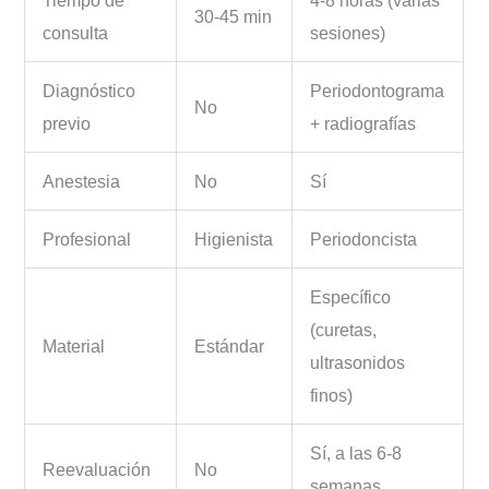
Tiempo de
4-8 horas (varias
30-45 min
consulta
sesiones)
Diagnóstico
Periodontograma
No
previo
+ radiografías
Anestesia
No
Sí
Profesional
Higienista
Periodoncista
Específico
(curetas,
Material
Estándar
ultrasonidos
finos)
Sí, a las 6-8
Reevaluación
No
semanas