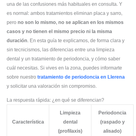
una de las confusiones más habituales en consulta. Y
Comparativa de precios: ¿por qué la
es normal: ambos tratamientos eliminan placa y sarro,
periodoncia cuesta más?
pero
no son lo mismo, no se aplican en los mismos
¿Y la limpieza profunda? ¿Es lo mismo
casos y no tienen el mismo precio ni la misma
que periodoncia?
duración
. En esta guía te explicamos, de forma clara y
Mitos frecuentes sobre limpieza
sin tecnicismos, las diferencias entre una limpieza
dental y periodoncia
dental y un tratamiento de periodoncia, y cómo saber
Preguntas frecuentes (FAQ)
cuál necesitas. Si vives en la zona, puedes informarte
sobre nuestro
tratamiento de periodoncia en Llerena
y solicitar una valoración sin compromiso.
La respuesta rápida: ¿en qué se diferencian?
Limpieza
Periodoncia
Característica
dental
(raspado y
(profilaxis)
alisado)