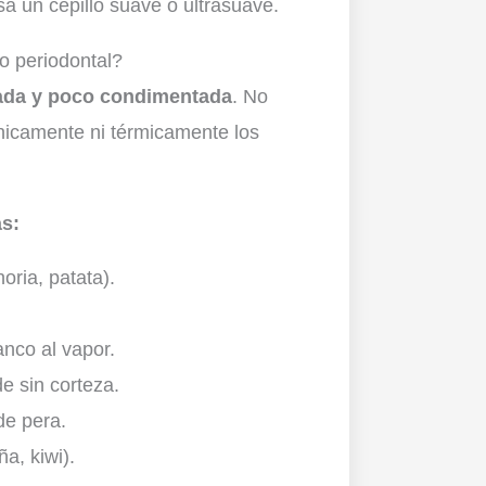
a un cepillo suave o ultrasuave.
 periodontal?
ada y poco condimentada
. No
nicamente ni térmicamente los
s:
ria, patata).
anco al vapor.
e sin corteza.
de pera.
ña, kiwi).